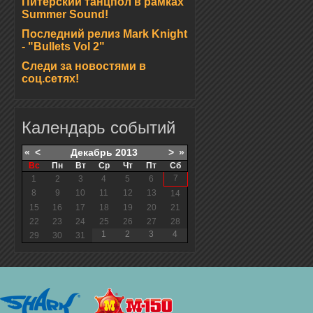
Питерский танцпол в рамках
Summer Sound!
Последний релиз Mark Knight
- "Bullets Vol 2"
Следи за новостями в
соц.сетях!
Календарь событий
«
<
Декабрь
2013
>
»
Вс
Пн
Вт
Ср
Чт
Пт
Сб
7
1
2
3
4
5
6
8
9
10
11
12
13
14
15
16
17
18
19
20
21
22
23
24
25
26
27
28
1
2
3
4
29
30
31