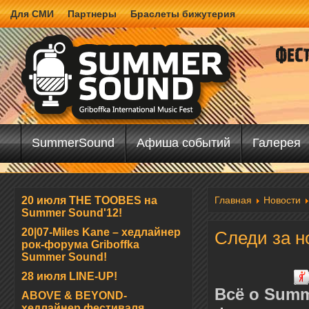
Для СМИ
Партнеры
Браслеты бижутерия
SummerSound
Афиша событий
Галерея
20 июля THE TOOBES на
Главная
Новости
Summer Sound'12!
20|07-Miles Kane – хедлайнер
Следи за н
рок-форума Griboffka
Summer Sound!
28 июля LINE-UP!
Всё о Summ
ABOVE & BEYOND-
хедлайнер фестиваля